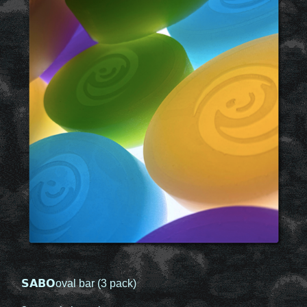
𝗦𝗔𝗕𝗢oval bar (3 pack)