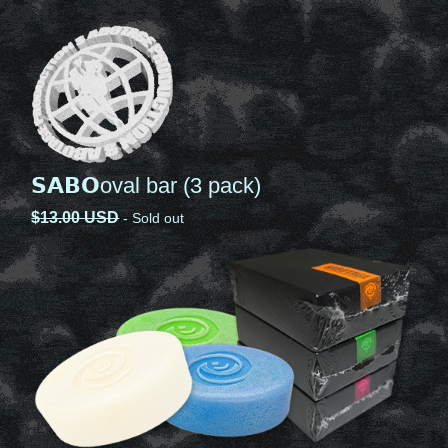
𝗦𝗔𝗕𝗢oval bar (3 pack)
$
13.00
USD
- Sold out